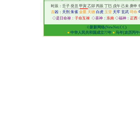
时辰：壬子 癸丑 甲寅 乙卯 丙辰 丁巳 戊午 己未 庚申 
吉
凶
：
天刑
朱雀
金匮
天德
白虎
玉堂
天牢
玄武
司命
◇是日命禄：
子命互禄
◇喜神：
东南
◇福神：
正西
©新新网络(NewNet.CC)
●
中华人民共和国成立77年
●
马年[农历丙午