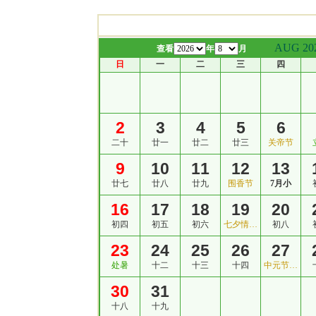
AUG 20
查看
年
月
日
一
二
三
四
2
3
4
5
6
二十
廿一
廿二
廿三
关帝节
9
10
11
12
13
廿七
廿八
廿九
围香节
7月小
16
17
18
19
20
初四
初五
初六
七夕情…
初八
23
24
25
26
27
处暑
十二
十三
十四
中元节…
30
31
十八
十九