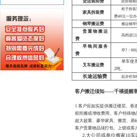
货运装卸费
此价格根
柜子拆装
家具拆装费
40
费
元一位办
钢琴搬运费
搬运钢琴
贵重物搬运
高档进口
费
早晚间服务
7
00
早
：
费
单车使
叉车搬运费
2吨。
长途运输费
起步价加
客户搬迁须知——千禧提醒
1.客户应如实提供搬迁楼层、
权拒搬或增收费用。客户特殊物品
超大超重、豪华家具、搬货、易
客户贵重物品须打包、上锁或客
2.大公司或单位搬家1