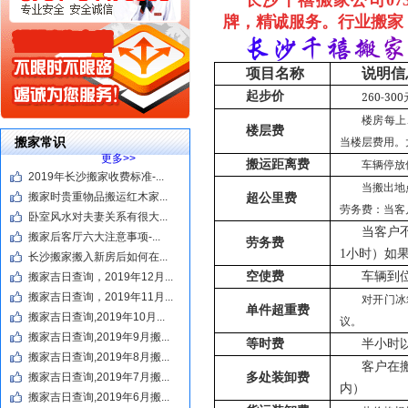
长沙千禧搬家公司0731-
牌，精诚服务。
行业搬家
项目名称
说明信
起步价
260-300
楼房每上
楼层费
搬家常识
当楼层费用。
更多>>
搬运距离费
车辆停放
2019年长沙搬家收费标准-...
当搬出地
搬家时贵重物品搬运红木家...
超公里费
劳务费：当客
卧室风水对夫妻关系有很大...
当客户不
搬家后客厅六大注意事项-...
劳务费
1小时）如
长沙搬家搬入新房后如何在...
空使费
车辆到
搬家吉日查询，2019年12月...
搬家吉日查询，2019年11月...
对开门冰
单件超重费
搬家吉日查询,2019年10月...
议。
搬家吉日查询,2019年9月搬...
等时费
半小时
搬家吉日查询,2019年8月搬...
客户在搬
搬家吉日查询,2019年7月搬...
多处装卸费
内）
搬家吉日查询,2019年6月搬...